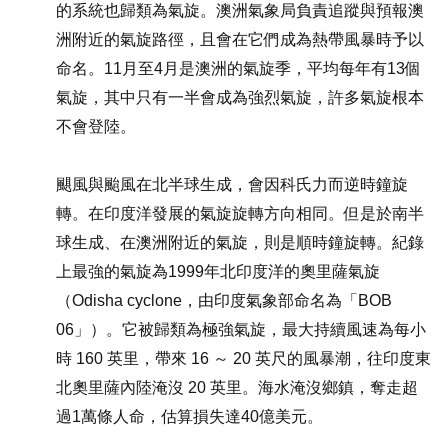
的系統也歸類為氣旋。澳洲氣象局負責追蹤與預報澳
洲附近的氣旋路徑，且會在它們成為熱帶風暴時予以
命名。11月至4月是澳洲的氣旋季，平均每年有13個
氣旋，其中只有一半會成為強烈氣旋，許多氣旋根本
不會登陸。
颶風與颱風在北半球生成，會因科氏力而逆時鐘旋
轉。在印度洋發展的氣旋旋轉方向相同。但是於南半
球生成、在澳洲附近的氣旋，則是順時鐘旋轉。紀錄
上最強的氣旋為1999年北印度洋的奧里薩氣旋
（Odisha cyclone，由印度氣象部命名為「BOB
06」）。它被歸類為極強氣旋，最大持續風速為每小
時 160 英里，帶來 16 ～ 20 英尺的風暴潮，往印度東
北奧里薩內陸淹沒 20 英里。海水淹沒鄉鎮，奪走超
過1萬條人命，估算損失達40億美元。