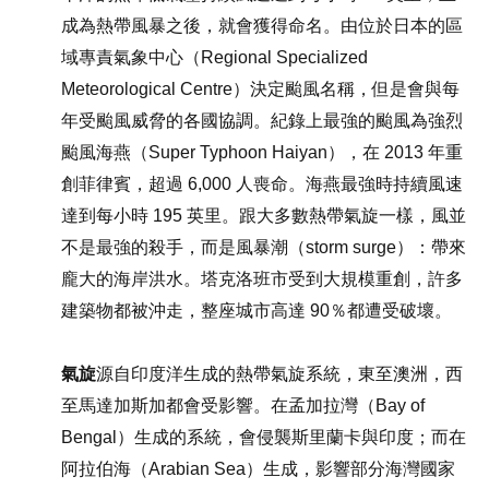
成為熱帶風暴之後，就會獲得命名。由位於日本的區
域專責氣象中心（Regional Specialized
Meteorological Centre）決定颱風名稱，但是會與每
年受颱風威脅的各國協調。紀錄上最強的颱風為強烈
颱風海燕（Super Typhoon Haiyan），在 2013 年重
創菲律賓，超過 6,000 人喪命。海燕最強時持續風速
達到每小時 195 英里。跟大多數熱帶氣旋一樣，風並
不是最強的殺手，而是風暴潮（storm surge）：帶來
龐大的海岸洪水。塔克洛班市受到大規模重創，許多
建築物都被沖走，整座城市高達 90％都遭受破壞。
氣旋
源自印度洋生成的熱帶氣旋系統，東至澳洲，西
至馬達加斯加都會受影響。在孟加拉灣（Bay of
Bengal）生成的系統，會侵襲斯里蘭卡與印度；而在
阿拉伯海（Arabian Sea）生成，影響部分海灣國家