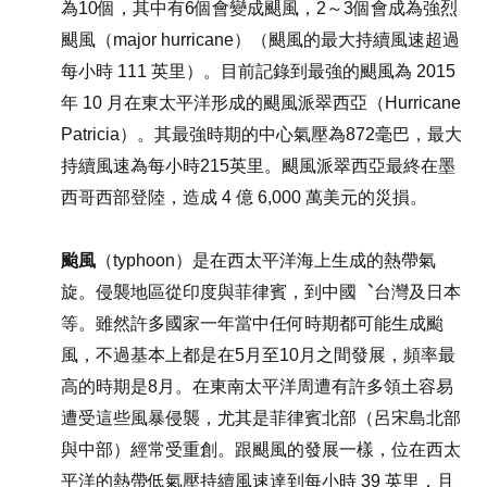
為10個，其中有6個會變成颶風，2～3個會成為強烈
颶風（major hurricane）（颶風的最大持續風速超過
每小時 111 英里）。目前記錄到最強的颶風為 2015
年 10 月在東太平洋形成的颶風派翠西亞（Hurricane
Patricia）。其最強時期的中心氣壓為872毫巴，最大
持續風速為每小時215英里。颶風派翠西亞最終在墨
西哥西部登陸，造成 4 億 6,000 萬美元的災損。
颱風
（typhoon）是在西太平洋海上生成的熱帶氣
旋。侵襲地區從印度與菲律賓，到中國︑台灣及日本
等。雖然許多國家一年當中任何時期都可能生成颱
風，不過基本上都是在5月至10月之間發展，頻率最
高的時期是8月。在東南太平洋周遭有許多領土容易
遭受這些風暴侵襲，尤其是菲律賓北部（呂宋島北部
與中部）經常受重創。跟颶風的發展一樣，位在西太
平洋的熱帶低氣壓持續風速達到每小時 39 英里，且