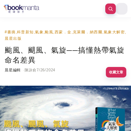
#
書摘
科普新知
氣象
颱風
西蒙．金
克萊爾．納西爾
氣象大解密
,
,
,
,
,
,
,
晨星出版
颱風、颶風、氣旋──搞懂熱帶氣旋
命名差異
晨星編輯
陳詠俞
7/26/2024
收藏文章