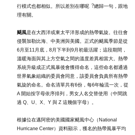
行模式也都相似。所以差別在哪呢︖總歸一句，跟地
理有關。
颶風
是在大西洋或東太平洋形成的熱帶氣旋。往往會
侵襲加勒比海、中美洲與美國。正式的颶風季節是從
6月至11月底，8月下半到9月初最活躍；這段期間，
溫暖海面與其上方空氣之間的溫度差異相當大。熱帶
系統升級成正式風暴後會獲得命名，這些命名都通過
世界氣象組織的委員會同意，該委員會負責所有熱帶
氣旋的命名。命名清單共有6份，每6年輪流一次，從
A 開始按字母依序排列，男女人名交替使用（中間跳
過 Q、U、X、Y 與 Z 這幾個字母）。
根據位在邁阿密的美國國家颶風中心（National
Hurricane Center）資料顯示，獲名的熱帶風暴平均