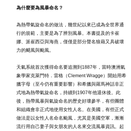
為什麼要為風暴命名？
為熱帶氣旋命名的做法，幾世紀以來已成為全世界通
行的規範，主要是為了辨別風暴。本書提及的卡崔
娜、派崔西亞與海燕，僅僅是部分聲名狼藉又具破壞
力的颶風與颱風。
天氣系統首次獲得命名要追溯到1887年，當時澳洲氣
象學家克萊門特．雷格（Clement Wragge）開始用希
臘字母（至今仍有重要影響）和希臘與羅馬神話非正
式地為熱帶氣旋命名，持續到1907年他退休後。此
後，熱帶風暴與氣旋命名的歷史好壞參半，有些團體
和組織會非正式地使用女性人名。在美國，有些正式
做法是以女性人名命名颱風，尤其是美國空軍，漸漸
流行用自己妻子與女朋友的人名來交流風暴資訊。起